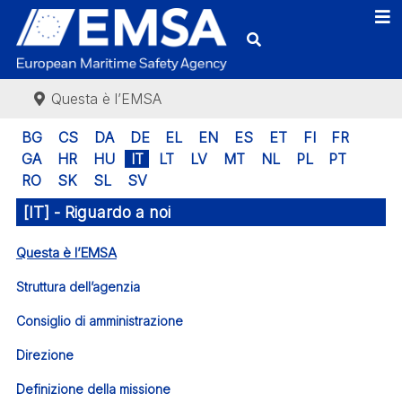
Questa è l’EMSA
BG
CS
DA
DE
EL
EN
ES
ET
FI
FR
GA
HR
HU
IT
LT
LV
MT
NL
PL
PT
RO
SK
SL
SV
[IT] - Riguardo a noi
Questa è l’EMSA
Struttura dell’agenzia
Consiglio di amministrazione
Direzione
Definizione della missione