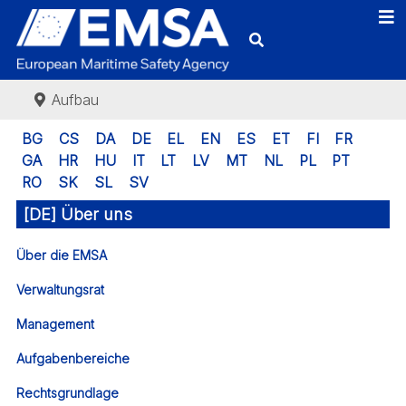
Aufbau
BG
CS
DA
DE
EL
EN
ES
ET
FI
FR
GA
HR
HU
IT
LT
LV
MT
NL
PL
PT
RO
SK
SL
SV
[DE] Über uns
Über die EMSA
Verwaltungsrat
Management
Aufgabenbereiche
Rechtsgrundlage