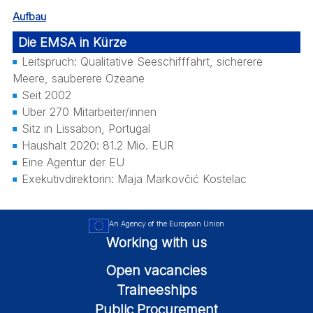
Aufbau
Die EMSA in Kürze
Leitspruch: Qualitative Seeschifffahrt, sicherere
Meere, sauberere Ozeane
Seit 2002
Über 270 Mitarbeiter/innen
Sitz in Lissabon, Portugal
Haushalt 2020: 81.2 Mio. EUR
Eine Agentur der EU
Exekutivdirektorin: Maja Markovčić Kostelac
An Agency of the European Union
Working with us
Open vacancies
Traineeships
Public Procurement