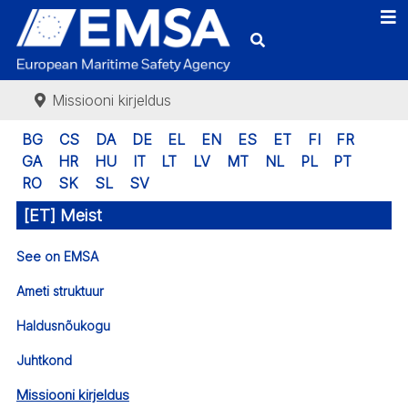
Missiooni kirjeldus
BG
CS
DA
DE
EL
EN
ES
ET
FI
FR
GA
HR
HU
IT
LT
LV
MT
NL
PL
PT
RO
SK
SL
SV
[ET] Meist
See on EMSA
Ameti struktuur
Haldusnõukogu
Juhtkond
Missiooni kirjeldus