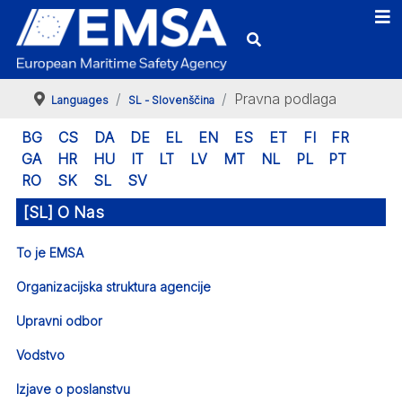
Pravna podlaga
Languages
SL - Slovenščina
BG
CS
DA
DE
EL
EN
ES
ET
FI
FR
GA
HR
HU
IT
LT
LV
MT
NL
PL
PT
RO
SK
SL
SV
[SL] O Nas
To je EMSA
Organizacijska struktura agencije
Upravni odbor
Vodstvo
Izjave o poslanstvu