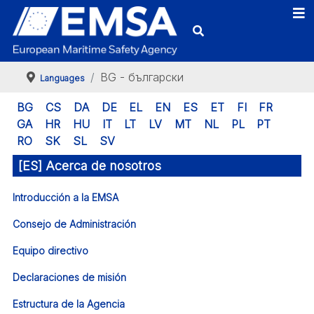
BG - български
Languages
BG
CS
DA
DE
EL
EN
ES
ET
FI
FR
GA
HR
HU
IT
LT
LV
MT
NL
PL
PT
RO
SK
SL
SV
[ES] Acerca de nosotros
Introducción a la EMSA
Consejo de Administración
Equipo directivo
Declaraciones de misión
Estructura de la Agencia