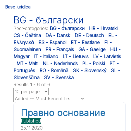
Base jurídica
BG - български
Peer-categories
:
BG - български
HR - Hrvatski
CS - Čeština
DA - Dansk
DE - Deutsch
EL -
Ελληνικά
ES - Español
ET - Eestlane
FI -
Suomalainen
FR - Français
GA - Gaeilge
HU -
Magyar
IT - Italiano
LT - Lietuvis
LV - Latvietis
MT - Malti
NL - Nederlands
PL - Polski
PT -
Português
RO - Română
SK - Slovenský
SL -
Slovenščina
SV - Svenska
Results 1 - 6 of 6
Правно основание
Published
25.11.2020