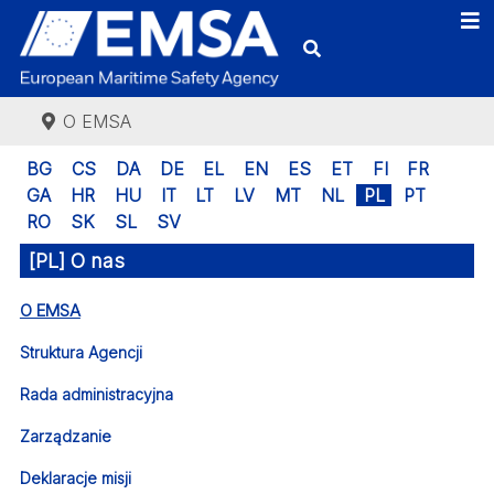
O EMSA
BG
CS
DA
DE
EL
EN
ES
ET
FI
FR
GA
HR
HU
IT
LT
LV
MT
NL
PL
PT
RO
SK
SL
SV
[PL] O nas
O EMSA
Struktura Agencji
Rada administracyjna
Zarządzanie
Deklaracje misji