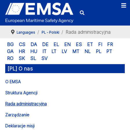
Rada administracyjna
Languages
PL - Polski
BG
CS
DA
DE
EL
EN
ES
ET
FI
FR
GA
HR
HU
IT
LT
LV
MT
NL
PL
PT
RO
SK
SL
SV
[PL] O nas
O EMSA
Struktura Agencji
Rada administracyjna
Zarządzanie
Deklaracje misji