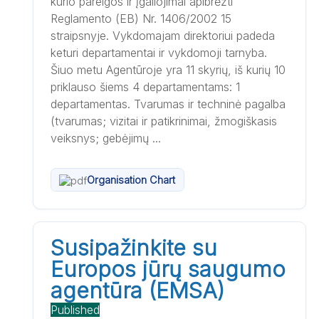
kurio pareigos ir įgaliojimai apibrėžti
Reglamento (EB) Nr. 1406/2002 15
straipsnyje. Vykdomajam direktoriui padeda
keturi departamentai ir vykdomoji tarnyba.
Šiuo metu Agentūroje yra 11 skyrių, iš kurių 10
priklauso šiems 4 departamentams: 1
departamentas. Tvarumas ir techninė pagalba
(tvarumas; vizitai ir patikrinimai, žmogiškasis
veiksnys; gebėjimų ...
Organisation Chart
Susipažinkite su
Europos jūrų saugumo
agentūra (EMSA)
Published