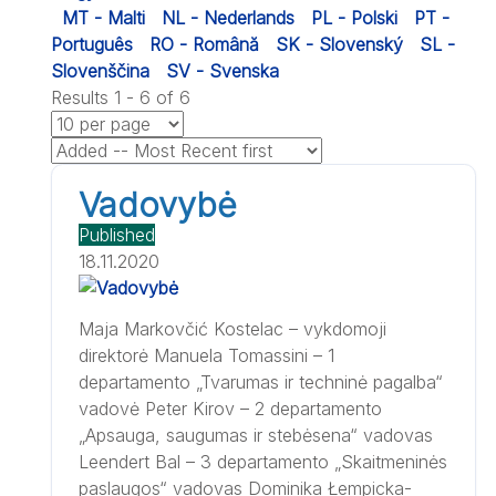
MT - Malti
NL - Nederlands
PL - Polski
PT -
Português
RO - Română
SK - Slovenský
SL -
Slovenščina
SV - Svenska
Results 1 - 6 of 6
Vadovybė
Published
18.11.2020
Maja Markovčić Kostelac – vykdomoji
direktorė Manuela Tomassini – 1
departamento „Tvarumas ir techninė pagalba“
vadovė Peter Kirov – 2 departamento
„Apsauga, saugumas ir stebėsena“ vadovas
Leendert Bal – 3 departamento „Skaitmeninės
paslaugos“ vadovas Dominika Łempicka-