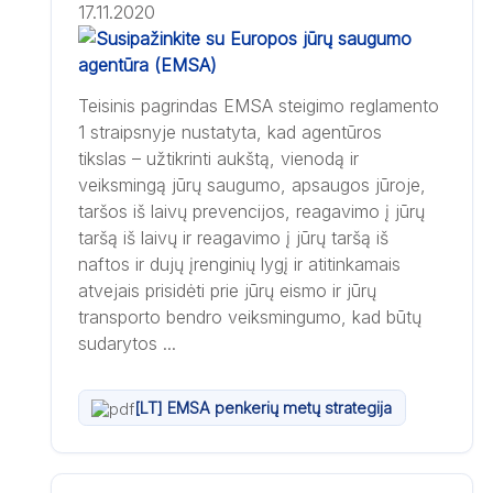
17.11.2020
Teisinis pagrindas EMSA steigimo reglamento
1 straipsnyje nustatyta, kad agentūros
tikslas – užtikrinti aukštą, vienodą ir
veiksmingą jūrų saugumo, apsaugos jūroje,
taršos iš laivų prevencijos, reagavimo į jūrų
taršą iš laivų ir reagavimo į jūrų taršą iš
naftos ir dujų įrenginių lygį ir atitinkamais
atvejais prisidėti prie jūrų eismo ir jūrų
transporto bendro veiksmingumo, kad būtų
sudarytos ...
[LT] EMSA penkerių metų strategija