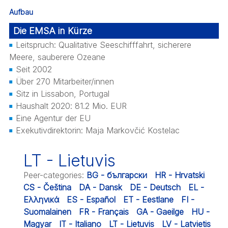
Aufbau
Die EMSA in Kürze
Leitspruch: Qualitative Seeschifffahrt, sicherere
Meere, sauberere Ozeane
Seit 2002
Über 270 Mitarbeiter/innen
Sitz in Lissabon, Portugal
Haushalt 2020: 81.2 Mio. EUR
Eine Agentur der EU
Exekutivdirektorin: Maja Markovčić Kostelac
LT - Lietuvis
Peer-categories
:
BG - български
HR - Hrvatski
CS - Čeština
DA - Dansk
DE - Deutsch
EL -
Ελληνικά
ES - Español
ET - Eestlane
FI -
Suomalainen
FR - Français
GA - Gaeilge
HU -
Magyar
IT - Italiano
LT - Lietuvis
LV - Latvietis