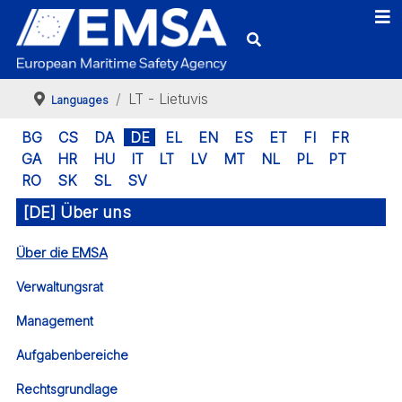
LT - Lietuvis
Languages
BG
CS
DA
DE
EL
EN
ES
ET
FI
FR
GA
HR
HU
IT
LT
LV
MT
NL
PL
PT
RO
SK
SL
SV
[DE] Über uns
Über die EMSA
Verwaltungsrat
Management
Aufgabenbereiche
Rechtsgrundlage