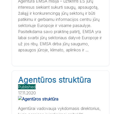
Agentūra EMSA misija – užtikrinti ES jūrų
interesus siekiant sukurti saugų, apsaugotą,
žaliąjį ir konkurencingą jūrų sektorių ir būti
patikimu ir gerbiamu informacijos centru jūrų
sektoriuje Europoje ir visame pasaulyje.
Pasitelkdama savo praktinę patirtį, EMSA yra
labai svarbi jūrų sektoriaus dalyvė Europoje ir
už jos ribų. EMSA dirba jūrų saugumo,
apsaugos jūroje, klimato, aplinkos ir ...
Agentūros struktūra
Published
17.11.2020
Agentūrai vadovauja vykdomasis direktorius,