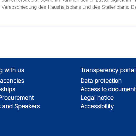
Verabschiedung des Haushaltsplans und des Stellenplans. Dar
g with us
Transparency portal
acancies
Data protection
eships
Access to document
 Procurement
Legal notice
s and Speakers
Accessibility