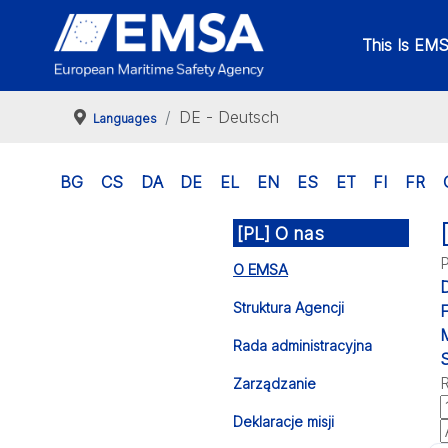
This Is EM
DE - Deutsch
Languages
BG
CS
DA
DE
EL
EN
ES
ET
FI
FR
[PL] O nas
P
O EMSA
Struktura Agencji
F
M
Rada administracyjna
S
R
Zarządzanie
Deklaracje misji