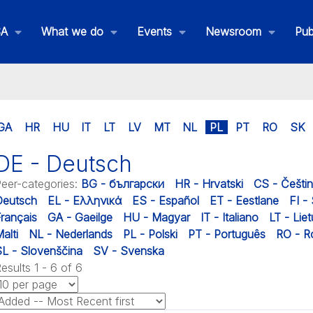
SA
What we do
Events
Newsroom
Pub
GA
HR
HU
IT
LT
LV
MT
NL
PL
PT
RO
SK
DE - Deutsch
eer-categories
:
BG - български
HR - Hrvatski
CS - Češti
Deutsch
EL - Ελληνικά
ES - Español
ET - Eestlane
FI -
rançais
GA - Gaeilge
HU - Magyar
IT - Italiano
LT - Liet
alti
NL - Nederlands
PL - Polski
PT - Português
RO - 
L - Slovenščina
SV - Svenska
esults 1 - 6 of 6