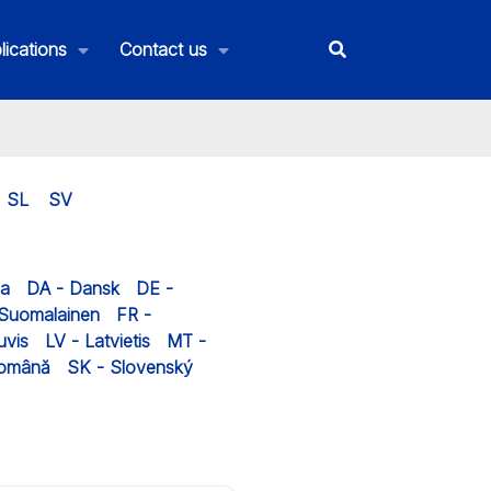
lications
Contact us
SL
SV
na
DA - Dansk
DE -
 Suomalainen
FR -
uvis
LV - Latvietis
MT -
Română
SK - Slovenský