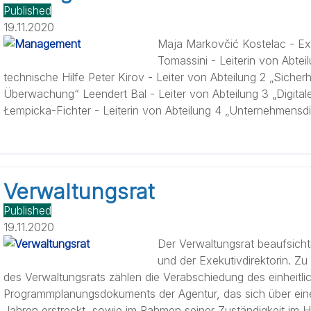
Published
19.11.2020
Maja Markovčić Kostelac - Ex
Tomassini - Leiterin von Abtei
technische Hilfe Peter Kirov - Leiter von Abteilung 2 „Siche
Überwachung“ Leendert Bal - Leiter von Abteilung 3 „Digital
Łempicka-Fichter - Leiterin von Abteilung 4 „Unternehmensdi
Verwaltungsrat
Published
19.11.2020
Der Verwaltungsrat beaufsichti
und der Exekutivdirektorin. Z
des Verwaltungsrats zählen die Verabschiedung des einheitli
Programmplanungsdokuments der Agentur, das sich über eine
Jahren erstreckt, sowie im Rahmen seiner Zuständigkeit im H