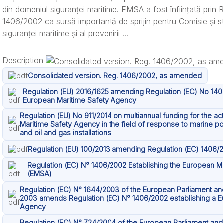
din domeniul siguranței maritime. EMSA a fost înființată prin 
1406/2002 ca sursă importantă de sprijin pentru Comisie și 
siguranței maritime și al prevenirii ...
Description
Consolidated version. Reg. 1406/2002, as amended
Regulation (EU) 2016/1625 amending Regulation (EC) No 140
European Maritime Safety Agency
Regulation (EU) No 911/2014 on multiannual funding for the ac
Maritime Safety Agency in the field of response to marine po
and oil and gas installations
Regulation (EU) 100/2013 amending Regulation (EC) 1406/
Regulation (EC) N° 1406/2002 Establishing the European M
(EMSA)
Regulation (EC) N° 1644/2003 of the European Parliament and
2003 amends Regulation (EC) N° 1406/2002 establishing a E
Agency
Regulation (EC) N° 724/2004 of the European Parliament and 