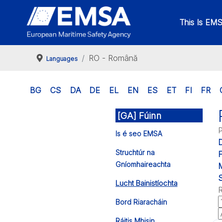
This Is EM
RO - Română
Languages
BG
CS
DA
DE
EL
EN
ES
ET
FI
FR
[GA] Fúinn
P
Is é seo EMSA
Struchtúr na
F
Gníomhaireachta
M
S
Lucht Bainistíochta
R
Bord Riaracháin
Ráitis Mhisin