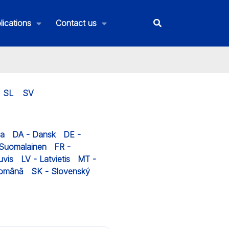
lications
Contact us
SL
SV
na
DA - Dansk
DE -
 Suomalainen
FR -
uvis
LV - Latvietis
MT -
Română
SK - Slovenský