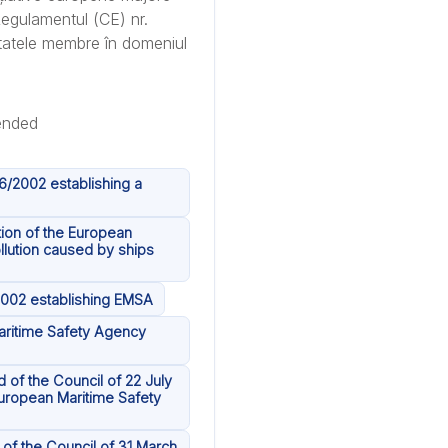
Regulamentul (CE) nr.
statele membre în domeniul
6/2002 establishing a
tion of the European
llution caused by ships
2002 establishing EMSA
aritime Safety Agency
 of the Council of 22 July
uropean Maritime Safety
of the Council of 31 March