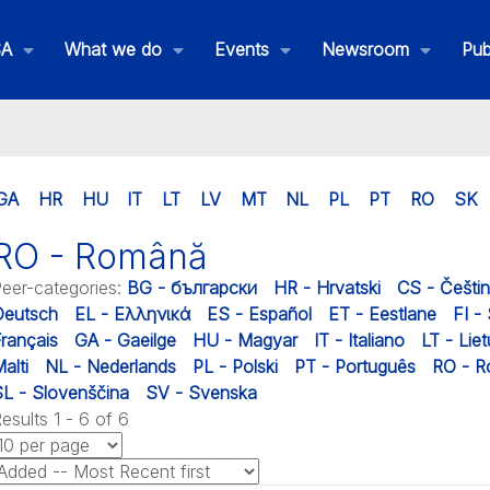
SA
What we do
Events
Newsroom
Pub
GA
HR
HU
IT
LT
LV
MT
NL
PL
PT
RO
SK
RO - Română
eer-categories
:
BG - български
HR - Hrvatski
CS - Češti
Deutsch
EL - Ελληνικά
ES - Español
ET - Eestlane
FI -
rançais
GA - Gaeilge
HU - Magyar
IT - Italiano
LT - Liet
alti
NL - Nederlands
PL - Polski
PT - Português
RO - 
L - Slovenščina
SV - Svenska
esults 1 - 6 of 6