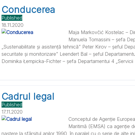
Conducerea
Published
18.11.2020
Maja Markovčić Kostelac – Di
Manuela Tomassini – șefa Dep
„Sustenabilitate și asistență tehnică” Peter Kirov – șeful Dep
securitate și monitorizare” Leendert Bal – șeful Departamentulu
Dominika Łempicka-Fichter – șefa Departamentui 4 „Servicii 
Cadrul legal
Published
17.11.2020
Conceptul de Agenție Europea
Maritimă (EMSA) ca agenție de
naștere la sfârșitul anilor 1990, în paralel cu o serie de alte 