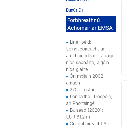
Bunús Dlí
Forbhreathnú
Achomair ar EMSA
Líne lipéid:
Loingseoireacht ar
ardchaighdeán, farraigí
níos sábháilte, aigéin
níos glaine
Ón mbliain 2002
amach
270+ fostaí
Lonnaithe i Liospóin,
an Phortaingéil
Buiséad (2020):
EUR 81.2 m
Gníomhaireacht AE