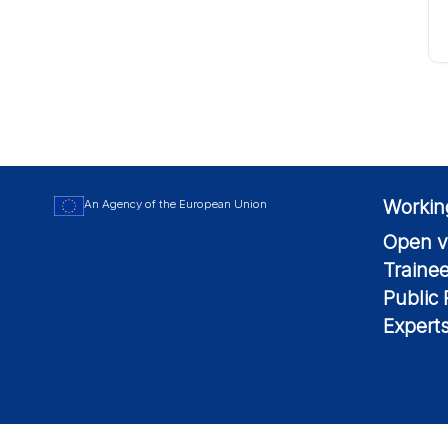
Workin
An Agency of the European Union
Open v
Traine
Public
Expert