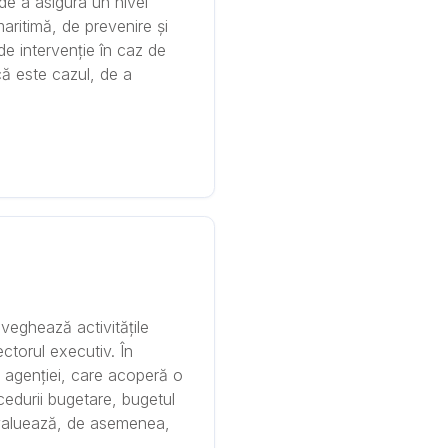
de a asigura un nivel
maritimă, de prevenire și
e intervenție în caz de
că este cazul, de a
aveghează activitățile
ectorul executiv. În
al agenției, care acoperă o
cedurii bugetare, bugetul
evaluează, de asemenea,