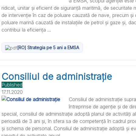
a EMSA, scopul agenției este 
ridicat, unitar și eficient de siguranță maritimă, de securitate 
de intervenție în caz de poluare cauzată de nave, precum și d
poluare marină cauzată de instalațiile de petrol și gaze și, da
contribui la eficiența ...
[RO] Strategia pe 5 ani a EMSA
Consiliul de administrație
Published
17.11.2020
Consiliul de administrație supr
întreprinse de agenție și de dir
special, consiliul de administrație adoptă planul de activități 
perioadă de 3 ani și, în sfera sa de competență în cadrul pro
și schema de personal. Consiliul de administrație adoptă și 
raportul de activitate anual ...