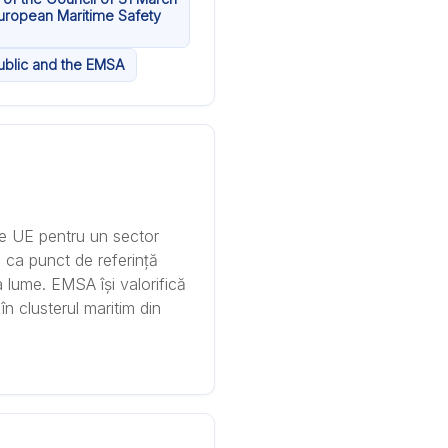
uropean Maritime Safety
ublic and the EMSA
le UE pentru un sector
a ca punct de referință
ga lume. EMSA își valorifică
n clusterul maritim din