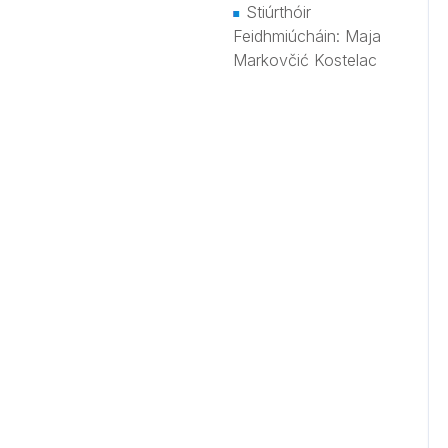
Stiúrthóir
Feidhmiúcháin: Maja
Markovčić Kostelac