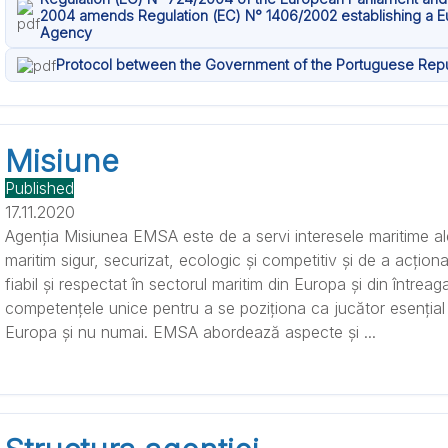
2004 amends Regulation (EC) N° 1406/2002 establishing a E
Agency
Protocol between the Government of the Portuguese Rep
Misiune
Published
17.11.2020
Agenția Misiunea EMSA este de a servi interesele maritime a
maritim sigur, securizat, ecologic și competitiv și de a acțion
fiabil și respectat în sectorul maritim din Europa și din întrea
competențele unice pentru a se poziționa ca jucător esențial î
Europa și nu numai. EMSA abordează aspecte și ...