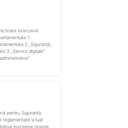
rectoare executivă
artamentului 1
artamentului 2 „Siguranță,
i 3 „Servicii digitale”
administrative”
nă pentru Siguranță
 reglementare a luat
inițiative europene majore